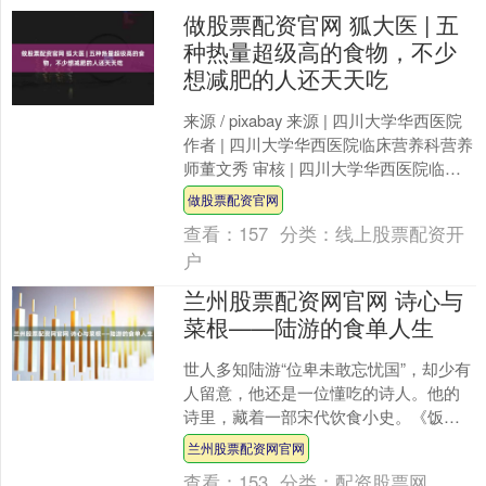
做股票配资官网 狐大医 | 五
种热量超级高的食物，不少
想减肥的人还天天吃
来源 / pixabay 来源 | 四川大学华西医院
作者 | 四川大学华西医院临床营养科营养
师董文秀 审核 | 四川大学华西医院临床
营养科主任营养师饶志勇 编....
做股票配资官网
查看：
157
分类：
线上股票配资开
户
兰州股票配资网官网 诗心与
菜根——陆游的食单人生
世人多知陆游“位卑未敢忘忧国”，却少有
人留意，他还是一位懂吃的诗人。他的
诗里，藏着一部宋代饮食小史。《饭罢
戏作》中写：“东门买彘骨，醯酱点橙
兰州股票配资网官网
薤。”所谓“彘骨”，....
查看：
153
分类：
配资股票网