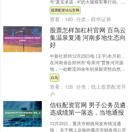
号“真实承诺 - 4”的大规模军事行动。在
此次行动中，其对朝超55 个以色列军事
股票配资论坛官网
设施及美军....
查看：
180
分类：
联华证券
股票怎样加杠杆官网 百鸟云
集温泉复涌 河南多地生态向
好
中新社郑州12月23日电 (王宇)本月初，
在河南省会郑州市“母亲河”贾鲁河河源
地，一处断流30余年的泉眼突然自然复
涌，成为网红打卡点。 这处泉眼位于郑
白鸟
州市二七区....
查看：
128
分类：
线上股票配资开
户
信钰配资官网 男子公务员遴
选成绩第一落选，当地通报
12月23日，重庆市财政局发布情况通
报： 关于网上反映的重庆市财政局公开