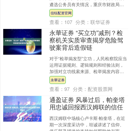
遴选公务员有关情况，重庆市财政局高
度重视，现将有关情况通报如下。 按照
信钰配资官网
2025年度重庆市....
查看：
107
分类：
联华证券
永華证券 “买立功”减刑？检
察机关实质审查揭穿危险驾
驶案背后造假链
对于“检举揭发型”立功，人民检察院应当
运用证据规则、逻辑规则和经验法则，
加强对立功线索来源、检举揭发内容的
实质性审查，准确认定立功情节。 12月
永華证券
23日，最高人民....
查看：
97
分类：
配资股票网
通盈证券 风暴过后，帕奎塔
用忠诚回报西汉姆联的信任
西汉姆联中场核心卢卡斯·帕奎塔，在近
期一次深度采访中，坦诚讲述了信仰、
俱乐部及球迷的支持如何帮助他与家人