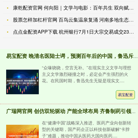
康乾配资官网 何向阳｜文学与电影：百年共生 双向赋能_中国作
股票怎样加杠杆官网 百鸟云集温泉复涌 河南多地生态向好
点点金配资APP下载 杭州银行7月1日大宗交易成交234.9
易宝配资 晚清名医陆士谔，预测百年后的中国，鲁迅斥胡说八道，今一一应验_文学_社会_作品
“众喙哓哓，空言无补。”在现实主义文学与理想
主义文学激烈碰撞之时，必定会产生强烈的火
花。在民国时期，鲁迅先生无疑是现实文....
易宝配资
广瑞网官网 创仿双轮驱动 产能全球布局 齐鲁制药引领国产药高质量突围
在“健康中国”战略深入推进、医药产业向创新转
型的关键期，国产药企正以科技创新破解“卡脖
子”难题，推动中国从医药大国向医药....