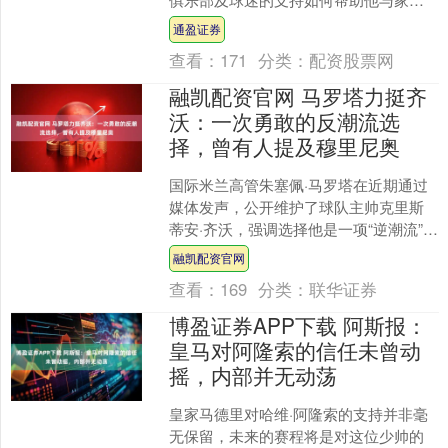
走出了今夏的个人风波，并重申了自己
通盈证券
对球队的承诺。 这番表....
查看：
171
分类：
配资股票网
融凯配资官网 马罗塔力挺齐
沃：一次勇敢的反潮流选
择，曾有人提及穆里尼奥
国际米兰高管朱塞佩·马罗塔在近期通过
媒体发声，公开维护了球队主帅克里斯
蒂安·齐沃，强调选择他是一项“逆潮流”的
勇敢决定，甚至为此顶住了舆论中关于
融凯配资官网
何塞·穆里尼奥的....
查看：
169
分类：
联华证券
博盈证券APP下载 阿斯报：
皇马对阿隆索的信任未曾动
摇，内部并无动荡
皇家马德里对哈维·阿隆索的支持并非毫
无保留，未来的赛程将是对这位少帅的