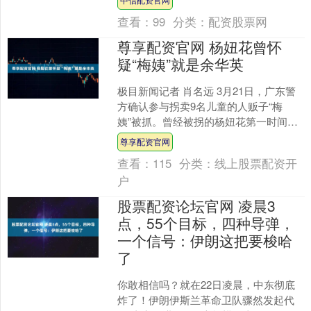
有明星光环，还超级贴地气....
查看：
99
分类：
配资股票网
尊享配资官网 杨妞花曾怀
疑“梅姨”就是余华英
极目新闻记者 肖名远 3月21日，广东警
方确认参与拐卖9名儿童的人贩子“梅
姨”被抓。曾经被拐的杨妞花第一时间更
新视频发声：“我痛恨每一个拐卖儿童的
尊享配资官网
恶魔，希望从她....
查看：
115
分类：
线上股票配资开
户
股票配资论坛官网 凌晨3
点，55个目标，四种导弹，
一个信号：伊朗这把要梭哈
了
你敢相信吗？就在22日凌晨，中东彻底
炸了！伊朗伊斯兰革命卫队骤然发起代