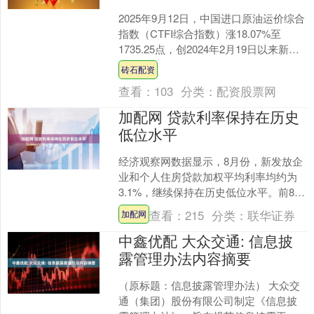
2025年9月12日，中国进口原油运价综合
指数（CTFI综合指数）涨18.07%至
1735.25点，创2024年2月19日以来新
高，原油运价上行，油运相关股票或....
砖石配资
查看：
103
分类：
配资股票网
加配网 贷款利率保持在历史
低位水平
经济观察网数据显示，8月份，新发放企
业和个人住房贷款加权平均利率均约为
3.1%，继续保持在历史低位水平。前8个
月，人民币贷款增加13.46万亿元。分部
查看：
215
分类：
联华证券
加配网
门看，住户....
中鑫优配 大众交通: 信息披
露管理办法内容摘要
（原标题：信息披露管理办法） 大众交
通（集团）股份有限公司制定《信息披