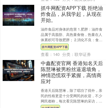
抓牛网配资APP下载 拒绝油
炸食品，从我学起，从现在
开始。
油炸食品对身体的危害 1.肥胖：油炸食
品属于高脂肪、高热量食物，热量在人
体累积可导致肥胖； 2.消化不良：食物
经油炸后，表面被大量油脂包裹，可加
抓牛网配资APP下载
重胃肠道消化负担....
查看：
140
分类：
联华证券
中鑫配资官网 香港知名天后
陈慧琳被男粉丝逼退墙角，
神情恐慌双手紧握，高情商
应对
香港天后陈慧琳，除了唱功了得外，亲
民的性格更是十分受网民的欢迎，不少
网民都称，每次看完陈慧琳的采访，都
感觉她像自己身边的师奶一样，不仅没
中信配资官网