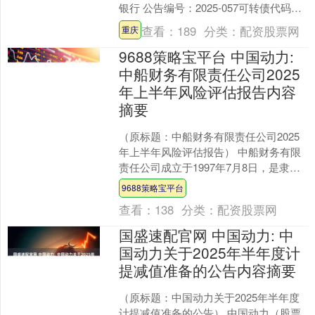
银行 公告编号：2025-057可转债代码：
113056 可转债简称：重银转债重庆银....
查看：
189
分类：
配资股票网
重庆
9688策略宝平台 中国动力:
中船财务有限责任公司2025
年上半年风险评估报告内容
摘要
（原标题：中船财务有限责任公司2025
年上半年风险评估报告） 中船财务有限
责任公司成立于1997年7月8日，是隶属
于中国船舶集团有限公司的非银行金融
9688策略宝平台
机构，注册资....
查看：
138
分类：
配资股票网
国盛速配官网 中国动力: 中
国动力关于2025年半年度计
提减值准备的公告内容摘要
（原标题：中国动力关于2025年半年度
计提减值准备的公告） 中国动力（股票