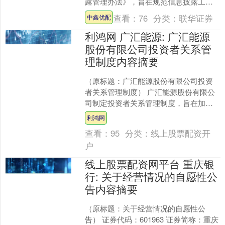
露管理办法》，旨在规范信息披露工
作，保护投资者合法权益。公司及相关
查看：
76
分类：
联华证券
中鑫优配
信息披露义务人须及时、公....
利鸿网 广汇能源: 广汇能源
股份有限公司投资者关系管
理制度内容摘要
（原标题：广汇能源股份有限公司投资
者关系管理制度） 广汇能源股份有限公
司制定投资者关系管理制度，旨在加强
与投资者沟通，完善公司治理，保护投
利鸿网
资者权益。公司遵循合规....
查看：
95
分类：
线上股票配资开
户
线上股票配资网平台 重庆银
行: 关于经营情况的自愿性公
告内容摘要
（原标题：关于经营情况的自愿性公
告） 证券代码：601963 证券简称：重庆