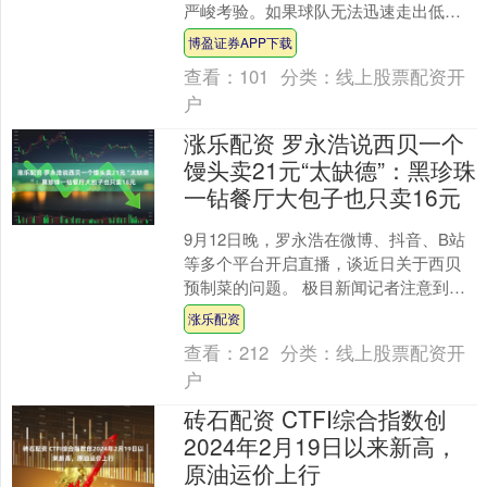
严峻考验。如果球队无法迅速走出低
谷，重回胜轨，外界的质疑声浪终将冲
博盈证券APP下载
击俱乐部内部。阿隆索能否....
查看：
101
分类：
线上股票配资开
户
涨乐配资 罗永浩说西贝一个
馒头卖21元“太缺德”：黑珍珠
一钻餐厅大包子也只卖16元
9月12日晚，罗永浩在微博、抖音、B站
等多个平台开启直播，谈近日关于西贝
预制菜的问题。 极目新闻记者注意到，
罗永浩在直播中除了谈到预制菜问题，
涨乐配资
还提到了西贝产品售....
查看：
212
分类：
线上股票配资开
户
砖石配资 CTFI综合指数创
2024年2月19日以来新高，
原油运价上行