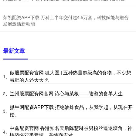
荣凯配资APP下载 万科上半年交付超4.5万套，科技赋能与融合
发展激活新动能
最新文章
做股票配资官网 狐大医 | 五种热量超级高的食物，不少想
1、
减肥的人还天天吃
兰州股票配资网官网 诗心与菜根——陆游的食单人生
2、
抓牛网配资APP下载 拒绝油炸食品，从我学起，从现在开
3、
始。
中鑫配资官网 香港知名天后陈慧琳被男粉丝逼退墙角，神
4、
情恐慌双手紧握，高情商应对