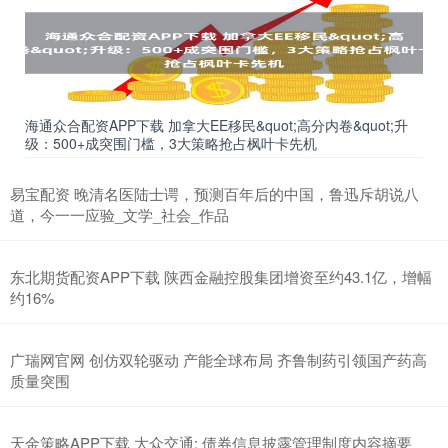
海通众合配资APP下载 加拿大EE移民&quot;高分内卷&quot;升
级：500+成突围门槛，3大策略抢占枫叶卡先机
易宝配资 晚清名医陆士谔，预测百年后的中国，鲁迅斥胡说八
道，今一一应验_文学_社会_作品
东北期货配资APP下载 陕西金融控股集团增资至约43.1亿，增幅
约16%
广瑞网官网 创仿双轮驱动 产能全球布局 齐鲁制药引领国产药高
质量突围
天金策略APP下载 大众交通: 债券信息披露管理制度内容摘要